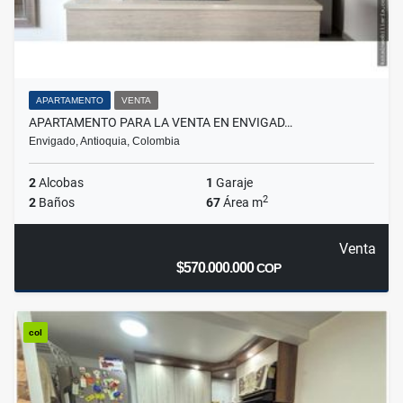
APARTAMENTO
VENTA
APARTAMENTO PARA LA VENTA EN ENVIGAD…
Envigado, Antioquia, Colombia
2
Alcobas
1
Garaje
2
2
Baños
67
Área m
Venta
$570.000.000
COP
col