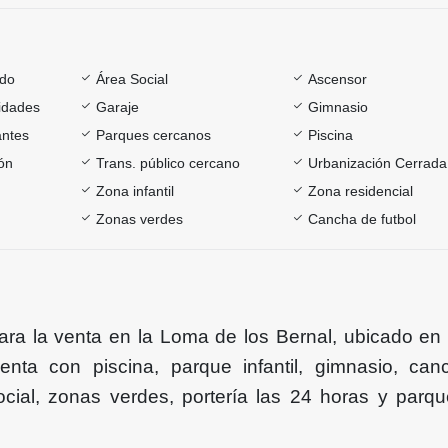
ado
Área Social
Ascensor
sidades
Garaje
Gimnasio
antes
Parques cercanos
Piscina
ón
Trans. público cercano
Urbanización Cerrada
Zona infantil
Zona residencial
Zonas verdes
Cancha de futbol
ra la venta en la Loma de los Bernal, ubicado en
uenta con piscina, parque infantil, gimnasio, ca
social, zonas verdes, portería las 24 horas y parq