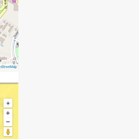
nStreetMap