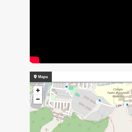
Mapa
+
−