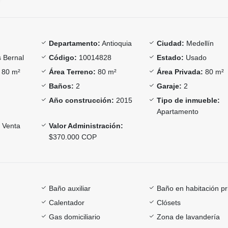
Departamento:
Antioquia
Ciudad:
Medellín
 Bernal
Código:
10014828
Estado:
Usado
80 m²
Área Terreno:
80 m²
Área Privada:
80 m²
Baños:
2
Garaje:
2
Año construcción:
2015
Tipo de inmueble:
Apartamento
Venta
Valor Administración:
$370.000 COP
Baño auxiliar
Baño en habitación pr
Calentador
Clósets
Gas domiciliario
Zona de lavandería