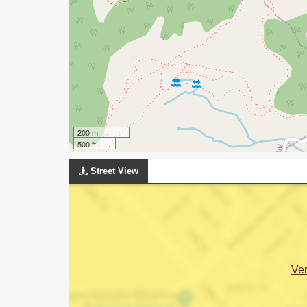
200 m
500 ft
Street View
Ve