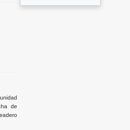
 unidad
ncha de
ueadero