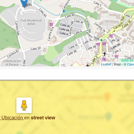
Leaflet
| Wasi - ©
Ope
r Ubicación
en
street view