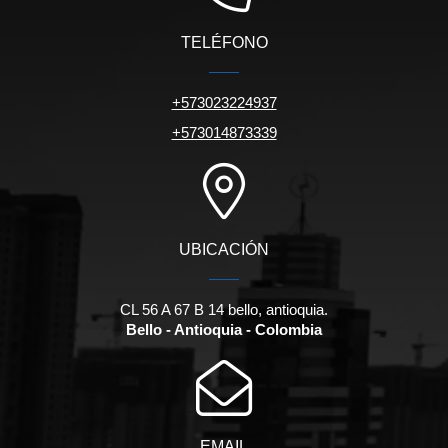
TELÉFONO
+573023224937
+573014873339
UBICACIÓN
CL 56 A 67 B 14 bello, antioquia.
Bello - Antioquia - Colombia
EMAIL