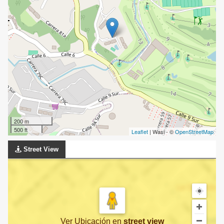
200 m
500 ft
Leaflet
| Wasi - ©
OpenStreetMap
Street View
Ver Ubicación
en
street view