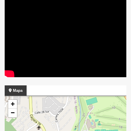
Mapa
+
−