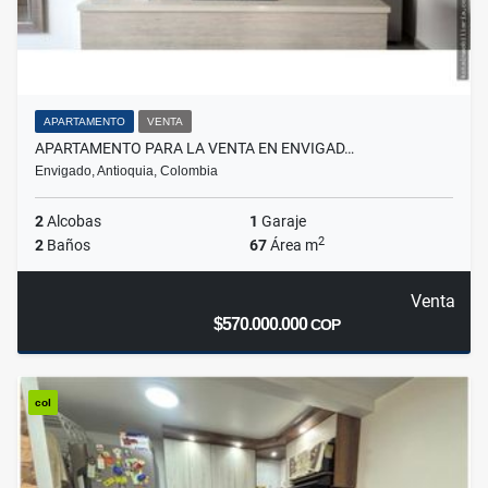
APARTAMENTO
VENTA
APARTAMENTO PARA LA VENTA EN ENVIGAD…
Envigado, Antioquia, Colombia
2
Alcobas
1
Garaje
2
2
Baños
67
Área m
Venta
$570.000.000
COP
col