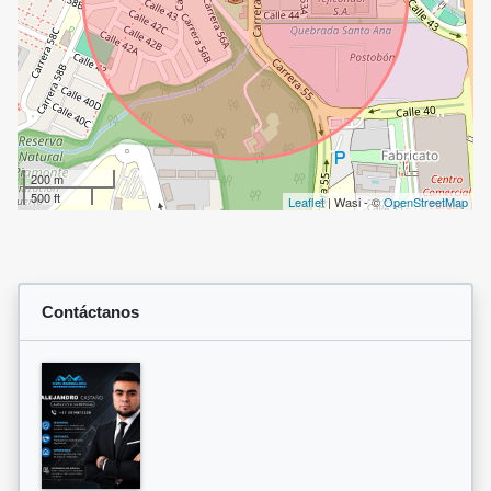
200 m
500 ft
Leaflet
| Wasi - ©
OpenStreetMap
Contáctanos