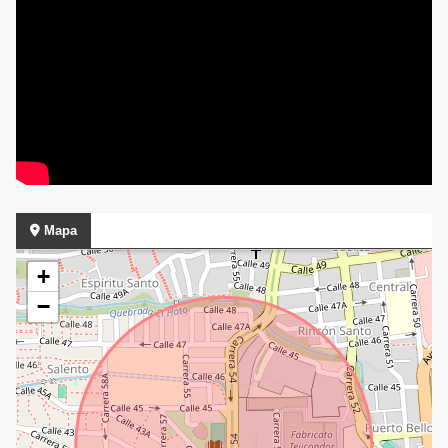
Mapa
+
−