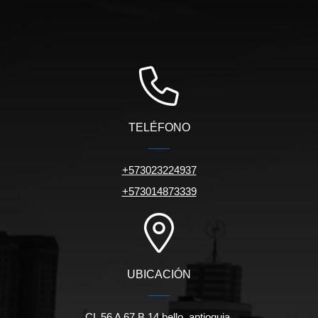
TELÉFONO
+573023224937
+573014873339
UBICACIÓN
CL 56 A 67 B 14 bello, antioquia.