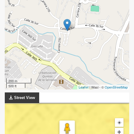
200 m
500 ft
Leaflet
| Wasi - ©
OpenStreetMap
Street View