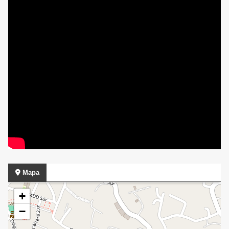
Mapa
+
−