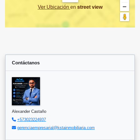
Ver Ubicación
en
street view
Contáctanos
Alexander Castaño
+573023224937
gerenciaempresarial@kstainmobiliaria.com