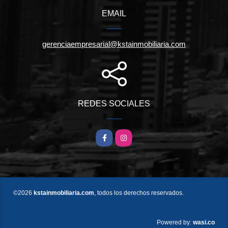
EMAIL
gerenciaempresarial@kstainmobiliaria.com
REDES SOCIALES
Facebook
Instagram
©2026
kstainmobiliaria.com
, todos los derechos reservados.
wasi.co
Powered by: