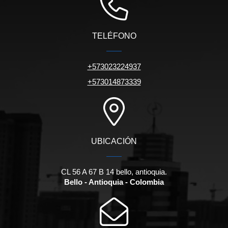
TELÉFONO
+573023224937
+573014873339
UBICACIÓN
CL 56 A 67 B 14 bello, antioquia.
Bello - Antioquia - Colombia