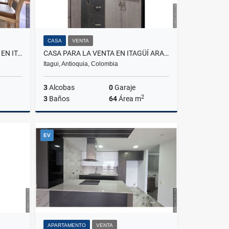
CASA
VENTA
APARTAMENTO PARA LA VENTA EN ITAGÜÍ SURAMÉRICA
CASA PARA LA VENTA EN ITAGÜÍ ARAGON
Itagui, Antioquia, Colombia
3
Alcobas
0
Garaje
2
3
Baños
64
Área m
Venta
Venta
EV
$300.000.000
APARTAMENTO
VENTA