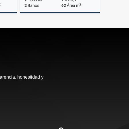
2
2
2
Baños
62
Área m
Venta
Venta
$380.000.000
arencia, honestidad y