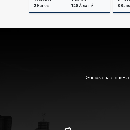
2
2
Baños
120
Área m
3
Baño
Venta
$780.000.000
Somos una empresa en