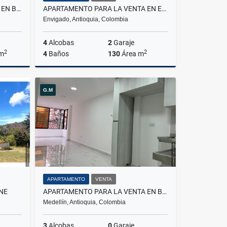
APARTAMENTO PARA LA VENTA EN BELLO NIQUIA
APARTAMENTO PARA LA VENTA EN ENVIGADO LOMA DE LAS BRUJAS
Envigado, Antioquia, Colombia
4
Alcobas
2
Garaje
2
2
 m
4
Baños
130
Área m
Venta
Venta
G.M
$1.200.000.000
APARTAMENTO
VENTA
NE
APARTAMENTO PARA LA VENTA EN BELEN PARQUE
Medellín, Antioquia, Colombia
3
Alcobas
0
Garaje