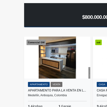
$800.000.0
Comercial GM
col
APARTAMENTO
VENTA
CASA
APARTAMENTO PARA LA VENTA EN LAURELES NOGAL
Medellín, Antioquia, Colombia
Envigad
1
Alcobas
1
Garaje
3
Alco