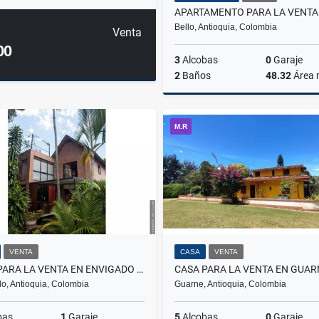
Bello, Antioquia, Colombia
Venta
00
3
Alcobas
0
Garaje
2
Baños
48.32
Área
M.R
$305.000.000
VENTA
CASA
VENTA
CASA PARA LA VENTA EN ENVIGADO LOMA DE LAS BRUJAS
CASA PARA LA VENTA EN GUAR
o, Antioquia, Colombia
Guarne, Antioquia, Colombia
bas
1
Garaje
5
Alcobas
0
Garaje