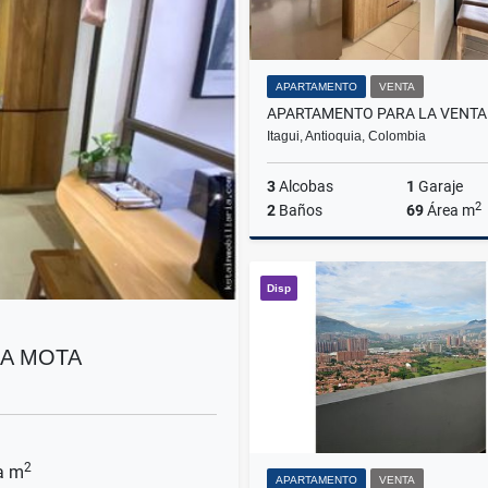
APARTAMENTO
VENTA
Itagui, Antioquia, Colombia
3
Alcobas
1
Garaje
2
2
Baños
69
Área m
Disp
$480.000.000
LA MOTA
2
a m
APARTAMENTO
VENTA