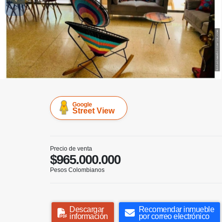
Google
Street View
Precio de venta
$965.000.000
Pesos Colombianos
Descargar
Recomendar inmueble
información
por correo electrónico