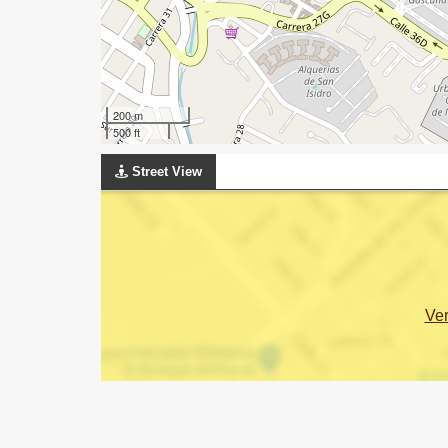
200 m
500 ft
Street View
Ve