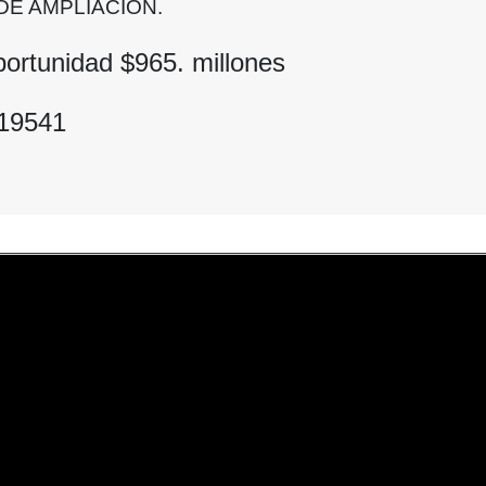
DE AMPLIACION.
portunidad $
965.
millones
019541