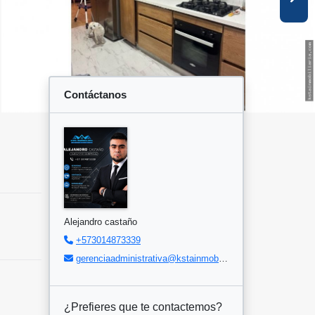
Contáctanos
Alejandro castaño
+573014873339
gerenciaadministrativa@kstainmobiliaria.com
¿Prefieres que te contactemos?