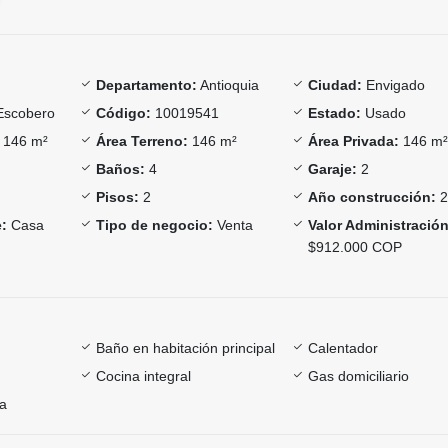
Departamento:
Antioquia
Ciudad:
Envigado
Escobero
Código:
10019541
Estado:
Usado
146 m²
Área Terreno:
146 m²
Área Privada:
146 m
Baños:
4
Garaje:
2
Pisos:
2
Año construcción:
2
:
Casa
Tipo de negocio:
Venta
Valor Administración
$912.000 COP
Baño en habitación principal
Calentador
Cocina integral
Gas domiciliario
ía