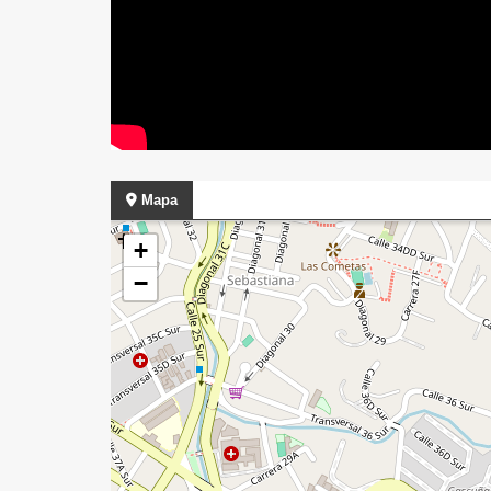
Mapa
+
−