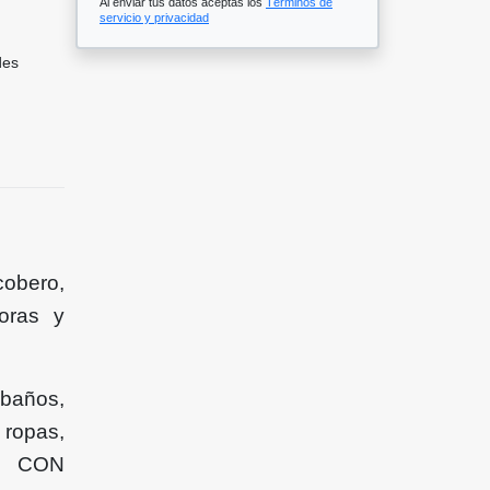
Al enviar tus datos aceptas los
Términos de
servicio y privacidad
des
obero,
horas y
 baños,
 ropas,
SO CON