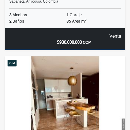
Sabaneta, Antioquia, Colombia
3
Alcobas
1
Garaje
2
2
Baños
85
Área m
Venta
$930.000.000
COP
G.M