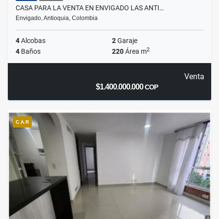
CASA PARA LA VENTA EN ENVIGADO LAS ANTI…
Envigado, Antioquia, Colombia
4
Alcobas
2
Garaje
2
4
Baños
220
Área m
Venta
$1.400.000.000
COP
C.A.R