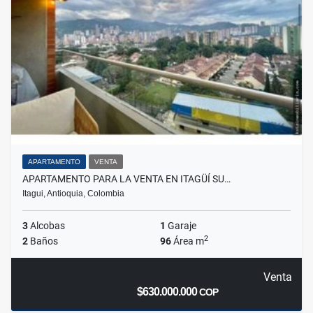
APARTAMENTO
VENTA
APARTAMENTO PARA LA VENTA EN ITAGÜÍ SU…
Itagui, Antioquia, Colombia
3
Alcobas
1
Garaje
2
2
Baños
96
Área m
Venta
$630.000.000
COP