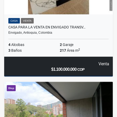
CASA
VENTA
CASA PARA LA VENTA EN ENVIGADO TRANSV…
Envigado, Antioquia, Colombia
4
Alcobas
2
Garaje
2
3
Baños
217
Área m
Venta
$1.100.000.000
COP
Disp