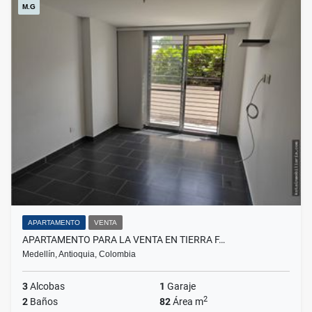
M.G
APARTAMENTO
VENTA
APARTAMENTO PARA LA VENTA EN TIERRA F…
Medellín, Antioquia, Colombia
3
Alcobas
1
Garaje
2
2
Baños
82
Área m