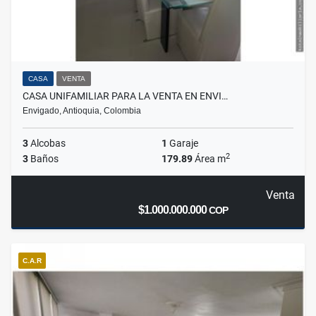
CASA
VENTA
CASA UNIFAMILIAR PARA LA VENTA EN ENVI…
Envigado, Antioquia, Colombia
3
Alcobas
1
Garaje
2
3
Baños
179.89
Área m
Venta
$1.000.000.000
COP
C.A.R