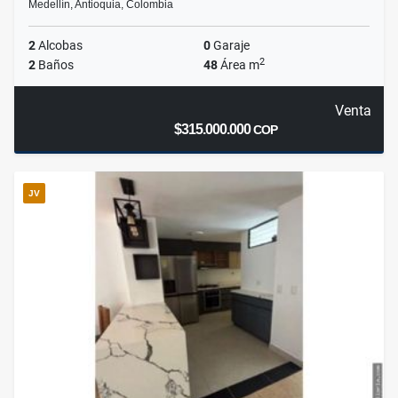
Medellín, Antioquia, Colombia
2
Alcobas
0
Garaje
2
2
Baños
48
Área m
Venta
$315.000.000
COP
JV