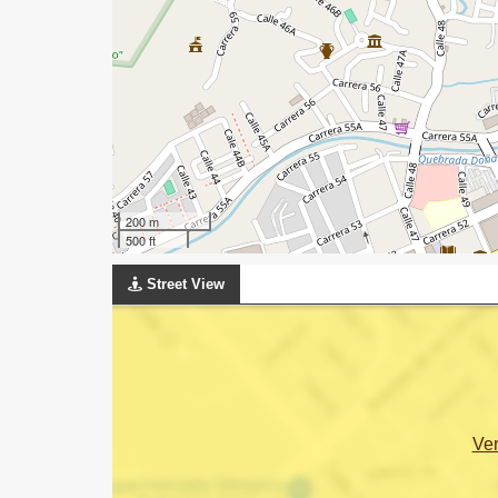
200 m
500 ft
Street View
Ve