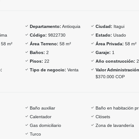
Departamento:
Antioquia
Ciudad:
Itagui
ima
Código:
9822730
Estado:
Usado
58 m²
Área Terreno:
58 m²
Área Privada:
58 m²
Baños:
2
Garaje:
1
Pisos:
22
Año construcción:
2
:
Tipo de negocio:
Venta
Valor Administración
$370.000 COP
Baño auxiliar
Baño en habitación pr
Calentador
Clósets
Gas domiciliario
Zona de lavandería
Turco