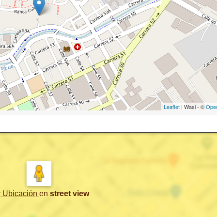
Leaflet
| Wasi - ©
Ope
r Ubicación
en
street view