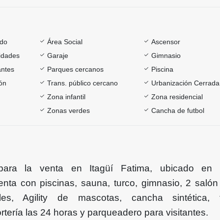
ado
Área Social
Ascensor
sidades
Garaje
Gimnasio
antes
Parques cercanos
Piscina
ón
Trans. público cercano
Urbanización Cerrada
Zona infantil
Zona residencial
Zonas verdes
Cancha de futbol
para la venta en Itagüí Fatima, ubicado en 
uenta con piscinas, sauna, turco, gimnasio, 2 salón 
iles, Agility de mascotas, cancha sintética, 
tería las 24 horas y parqueadero para visitantes.