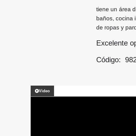
tiene un área d
baños, cocina i
de ropas y par
Excelente o
Código: 98
Video