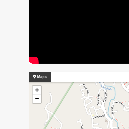
Mapa
+
−