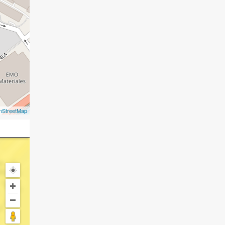
nStreetMap