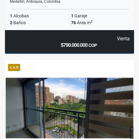
Medellín, Antioquia, Colombia
1
Alcobas
1
Garaje
2
2
Baños
76
Área m
Venta
$790.000.000
COP
C.A.R