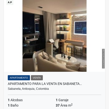
A.P
APARTAMENTO
VENTA
APARTAMENTO PARA LA VENTA EN SABANETA…
Sabaneta, Antioquia, Colombia
1
Alcobas
1
Garaje
2
1
Baño
37
Área m