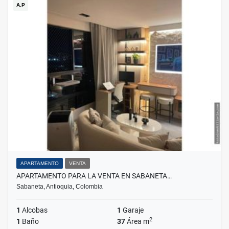
A.P
APARTAMENTO
VENTA
APARTAMENTO PARA LA VENTA EN SABANETA…
Sabaneta, Antioquia, Colombia
1
Alcobas
1
Garaje
2
1
Baño
37
Área m