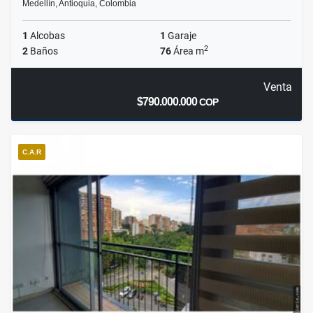
Medellín, Antioquia, Colombia
1
Alcobas
1
Garaje
2
2
Baños
76
Área m
Venta
$790.000.000
COP
C.A.R