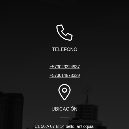
TELÉFONO
+573023224937
+573014873339
UBICACIÓN
CL 56 A 67 B 14 bello, antioquia.