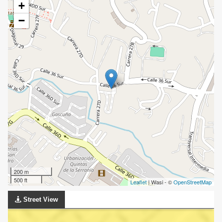
+
−
200 m
500 ft
Leaflet
| Wasi - ©
OpenStreetMap
Street View