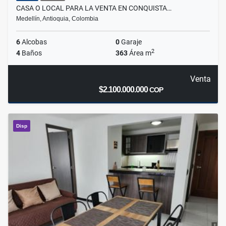
CASA O LOCAL PARA LA VENTA EN CONQUISTA…
Medellín, Antioquia, Colombia
6
Alcobas
0
Garaje
2
4
Baños
363
Área m
Venta
$2.100.000.000
COP
Disp