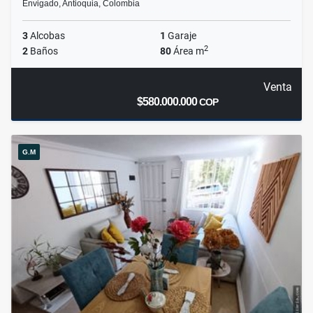
Envigado, Antioquia, Colombia
3
Alcobas
1
Garaje
2
2
Baños
80
Área m
Venta
$580.000.000
COP
G.M