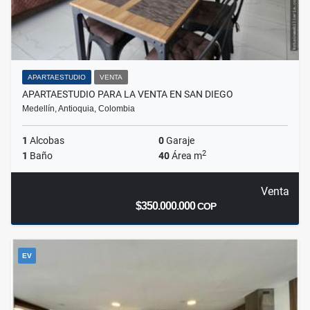
APARTAESTUDIO
VENTA
APARTAESTUDIO PARA LA VENTA EN SAN DIEGO
Medellín, Antioquia, Colombia
1
Alcobas
0
Garaje
2
1
Baño
40
Área m
Venta
$350.000.000
COP
EV