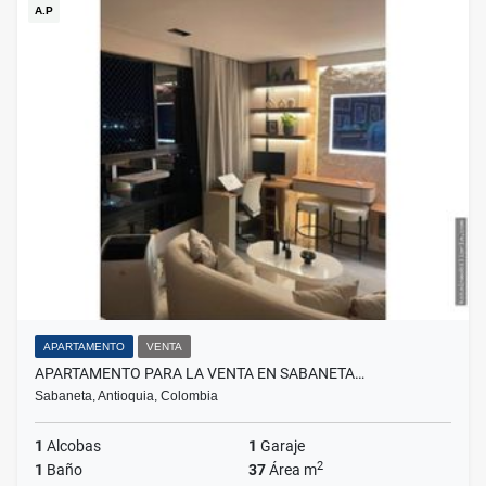
A.P
APARTAMENTO
VENTA
APARTAMENTO PARA LA VENTA EN SABANETA…
Sabaneta, Antioquia, Colombia
1
Alcobas
1
Garaje
2
1
Baño
37
Área m