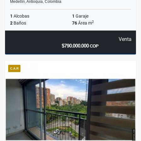
Medellín, Antioquia, Colombia
1
Alcobas
1
Garaje
2
2
Baños
76
Área m
Venta
$790.000.000
COP
C.A.R