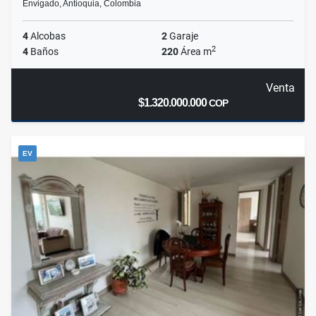
Envigado, Antioquia, Colombia
4
Alcobas
2
Garaje
2
4
Baños
220
Área m
Venta
$1.320.000.000
COP
EV