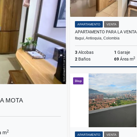
APARTAMENTO
VENTA
Itagui, Antioquia, Colombia
3
Alcobas
1
Garaje
2
2
Baños
69
Área m
Disp
$480.000.000
LA MOTA
2
a m
APARTAMENTO
VENTA