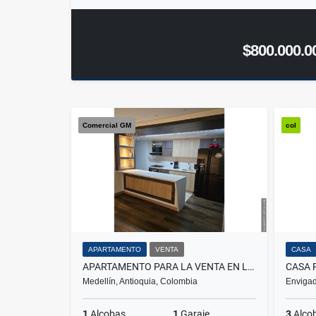
$800.000.0
Comercial GM
col
APARTAMENTO
VENTA
CASA
APARTAMENTO PARA LA VENTA EN LAURELES NOGAL
Medellín, Antioquia, Colombia
Envigad
1
Alcobas
1
Garaje
3
Alco