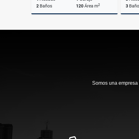
2
2
Baños
120
Área m
3
Baño
Venta
$780.000.000
Somos una empresa en