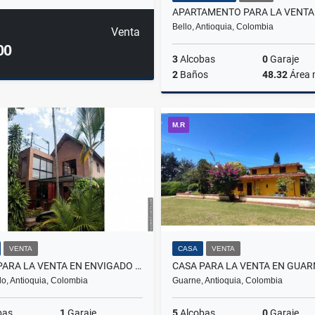
Bello, Antioquia, Colombia
Venta
00
3
Alcobas
0
Garaje
2
Baños
48.32
Área
M.R
$305.000.000
VENTA
CASA
VENTA
CASA PARA LA VENTA EN ENVIGADO LOMA DE LAS BRUJAS
CASA PARA LA VENTA EN GUAR
o, Antioquia, Colombia
Guarne, Antioquia, Colombia
bas
1
Garaje
5
Alcobas
0
Garaje