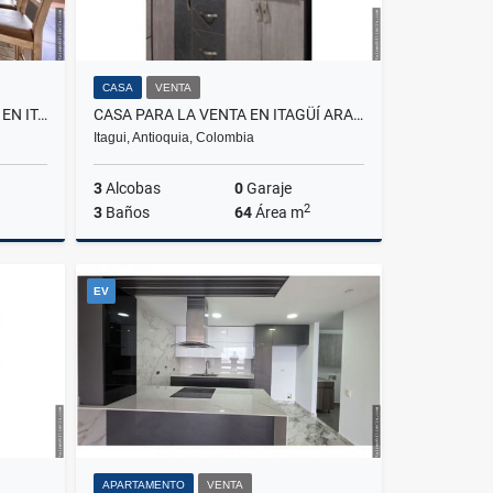
CASA
VENTA
APARTAMENTO PARA LA VENTA EN ITAGÜÍ SURAMÉRICA
CASA PARA LA VENTA EN ITAGÜÍ ARAGON
Itagui, Antioquia, Colombia
3
Alcobas
0
Garaje
2
3
Baños
64
Área m
Venta
Venta
EV
$300.000.000
APARTAMENTO
VENTA