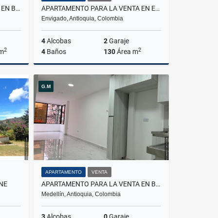
APARTAMENTO PARA LA VENTA EN BELLO NIQUIA
APARTAMENTO PARA LA VENTA EN ENVIGADO LOMA DE LAS BRUJAS
Envigado, Antioquia, Colombia
4
Alcobas
2
Garaje
2
2
 m
4
Baños
130
Área m
Venta
Venta
G.M
$1.200.000.000
APARTAMENTO
VENTA
NE
APARTAMENTO PARA LA VENTA EN BELEN PARQUE
Medellín, Antioquia, Colombia
3
Alcobas
0
Garaje