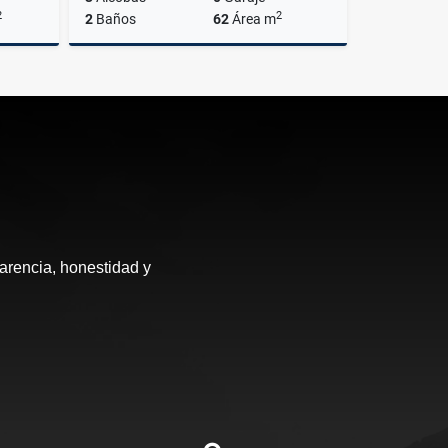
2
2
2
Baños
62
Área m
Venta
Venta
$380.000.000
arencia, honestidad y