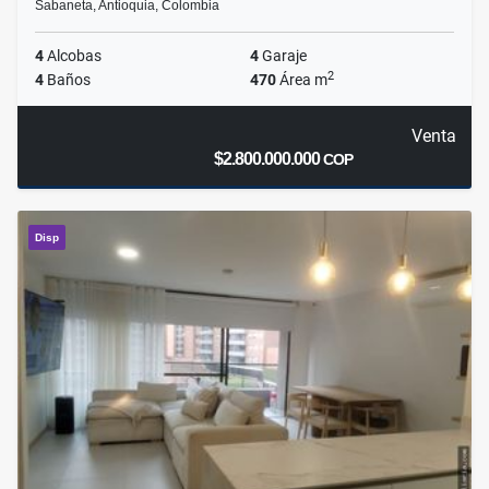
Sabaneta, Antioquia, Colombia
4
Alcobas
4
Garaje
2
4
Baños
470
Área m
Venta
$2.800.000.000
COP
Disp