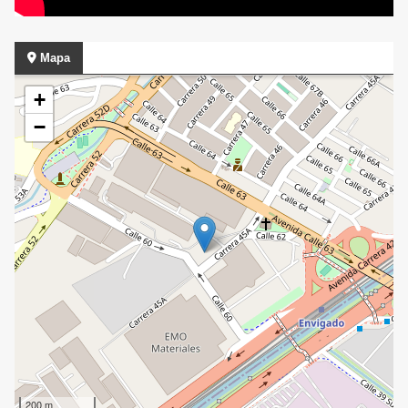
Mapa
+
−
200 m