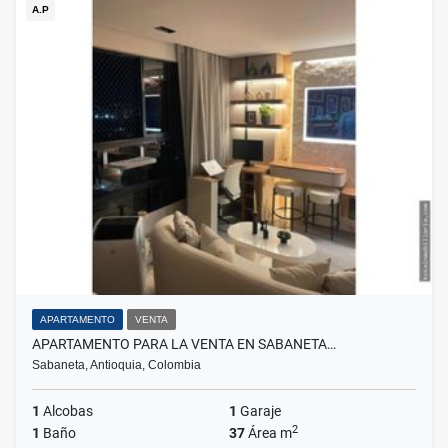
A.P
APARTAMENTO
VENTA
APARTAMENTO PARA LA VENTA EN SABANETA…
Sabaneta, Antioquia, Colombia
1
Alcobas
1
Garaje
2
1
Baño
37
Área m