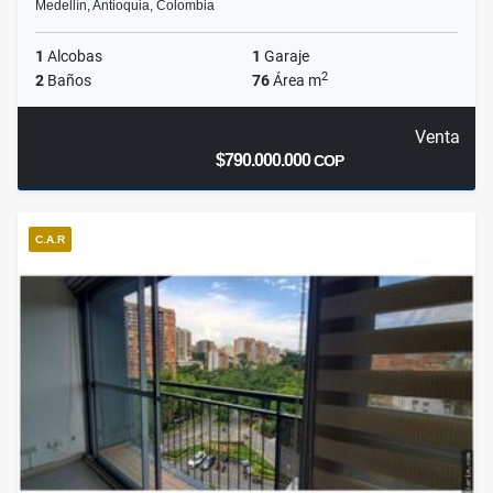
Medellín, Antioquia, Colombia
1
Alcobas
1
Garaje
2
2
Baños
76
Área m
Venta
$790.000.000
COP
C.A.R