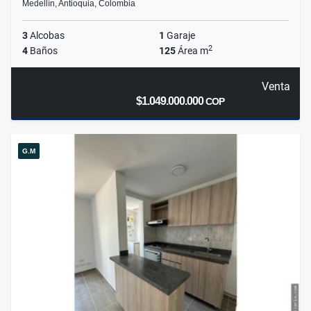
Medellín, Antioquia, Colombia
3
Alcobas
1
Garaje
2
4
Baños
125
Área m
Venta
$1.049.000.000
COP
G.M