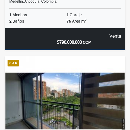
Medellín, Antioquia, Colombia
1
Alcobas
1
Garaje
2
2
Baños
76
Área m
Venta
$790.000.000
COP
C.A.R