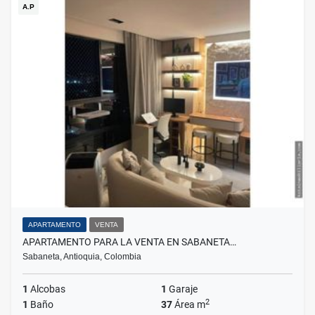
A.P
APARTAMENTO
VENTA
APARTAMENTO PARA LA VENTA EN SABANETA…
Sabaneta, Antioquia, Colombia
1
Alcobas
1
Garaje
2
1
Baño
37
Área m