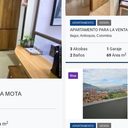
APARTAMENTO
VENTA
Itagui, Antioquia, Colombia
3
Alcobas
1
Garaje
2
2
Baños
69
Área m
Disp
$480.000.000
LA MOTA
2
a m
APARTAMENTO
VENTA