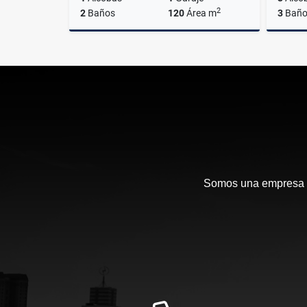
2
2
Baños
120
Área m
3
Baño
Venta
$780.000.000
Somos una empresa en