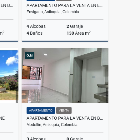
APARTAMENTO PARA LA VENTA EN BELLO NIQUIA
APARTAMENTO PARA LA VENTA EN ENVIGADO LOMA DE LAS BRUJAS
Envigado, Antioquia, Colombia
4
Alcobas
2
Garaje
2
2
 m
4
Baños
130
Área m
Venta
Venta
G.M
$1.200.000.000
APARTAMENTO
VENTA
NE
APARTAMENTO PARA LA VENTA EN BELEN PARQUE
Medellín, Antioquia, Colombia
3
Alcobas
0
Garaje