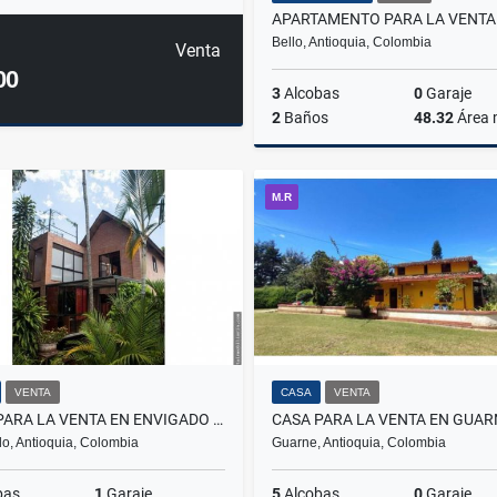
Bello, Antioquia, Colombia
Venta
00
3
Alcobas
0
Garaje
2
Baños
48.32
Área
M.R
$305.000.000
VENTA
CASA
VENTA
CASA PARA LA VENTA EN ENVIGADO LOMA DE LAS BRUJAS
CASA PARA LA VENTA EN GUAR
o, Antioquia, Colombia
Guarne, Antioquia, Colombia
bas
1
Garaje
5
Alcobas
0
Garaje