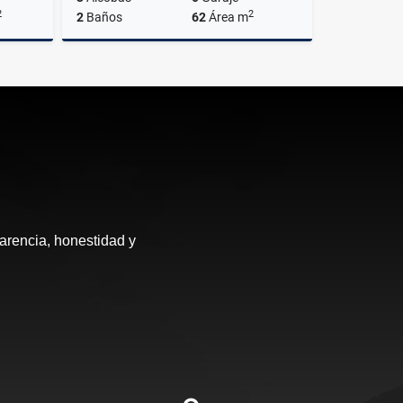
2
2
2
Baños
62
Área m
Venta
Venta
$380.000.000
arencia, honestidad y