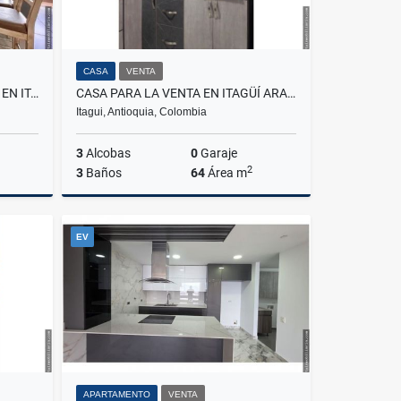
CASA
VENTA
APARTAMENTO PARA LA VENTA EN ITAGÜÍ SURAMÉRICA
CASA PARA LA VENTA EN ITAGÜÍ ARAGON
Itagui, Antioquia, Colombia
3
Alcobas
0
Garaje
2
3
Baños
64
Área m
Venta
Venta
EV
$300.000.000
APARTAMENTO
VENTA