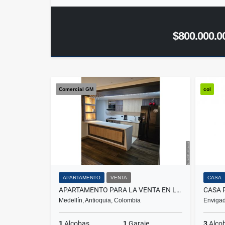
$800.000.0
Comercial GM
col
APARTAMENTO
VENTA
CASA
APARTAMENTO PARA LA VENTA EN LAURELES NOGAL
Medellín, Antioquia, Colombia
Envigad
1
Alcobas
1
Garaje
3
Alco