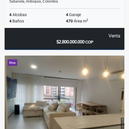
Sabaneta, Antioquia, Colombia
4
Alcobas
4
Garaje
2
4
Baños
470
Área m
Venta
$2.800.000.000
COP
Disp