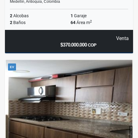
Medellín, Antioquia, Colombia
2
Alcobas
1
Garaje
2
2
Baños
64
Área m
Venta
$370.000.000
COP
EV