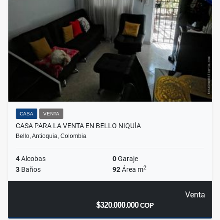
CASA
VENTA
CASA PARA LA VENTA EN BELLO NIQUÍA
Bello, Antioquia, Colombia
4
Alcobas
0
Garaje
2
3
Baños
92
Área m
Venta
$320.000.000
COP