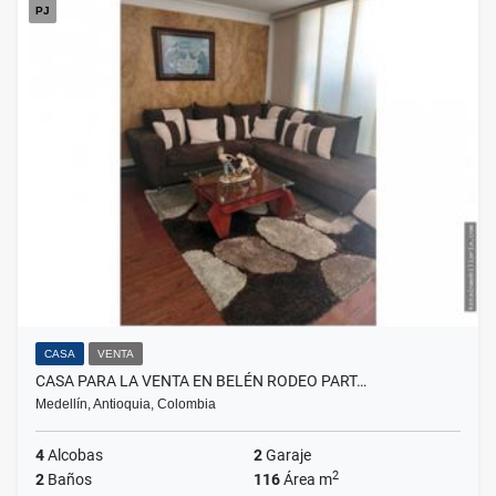
PJ
CASA
VENTA
CASA PARA LA VENTA EN BELÉN RODEO PART…
Medellín, Antioquia, Colombia
4
Alcobas
2
Garaje
2
2
Baños
116
Área m