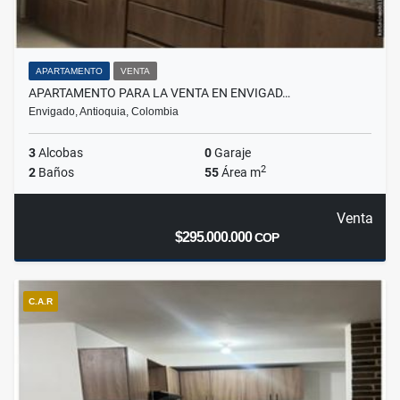
APARTAMENTO
VENTA
APARTAMENTO PARA LA VENTA EN ENVIGAD…
Envigado, Antioquia, Colombia
3
Alcobas
0
Garaje
2
2
Baños
55
Área m
Venta
$295.000.000
COP
C.A.R