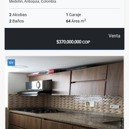
Medellín, Antioquia, Colombia
2
Alcobas
1
Garaje
2
2
Baños
64
Área m
Venta
$370.000.000
COP
EV