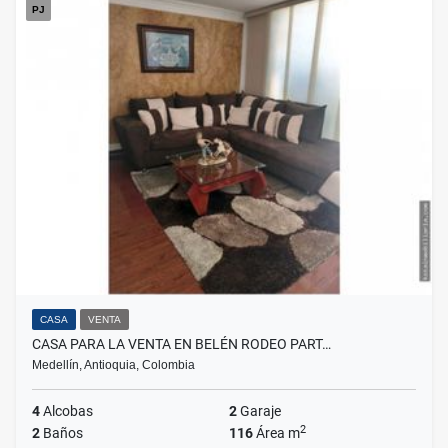
PJ
CASA
VENTA
CASA PARA LA VENTA EN BELÉN RODEO PART…
Medellín, Antioquia, Colombia
4
Alcobas
2
Garaje
2
2
Baños
116
Área m