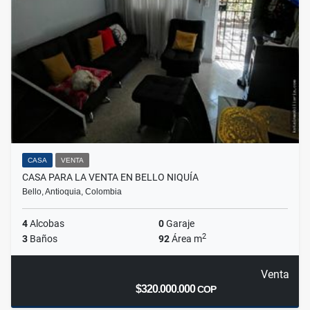
CASA
VENTA
CASA PARA LA VENTA EN BELLO NIQUÍA
Bello, Antioquia, Colombia
4
Alcobas
0
Garaje
2
3
Baños
92
Área m
Venta
$320.000.000
COP