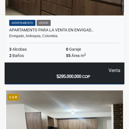
APARTAMENTO
VENTA
APARTAMENTO PARA LA VENTA EN ENVIGAD…
Envigado, Antioquia, Colombia
3
Alcobas
0
Garaje
2
2
Baños
55
Área m
Venta
$295.000.000
COP
C.A.R