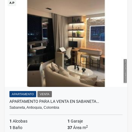
A.P
APARTAMENTO
VENTA
APARTAMENTO PARA LA VENTA EN SABANETA…
Sabaneta, Antioquia, Colombia
1
Alcobas
1
Garaje
2
1
Baño
37
Área m