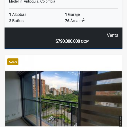
Medellín, Antioquia, Colombia
1
Alcobas
1
Garaje
2
2
Baños
76
Área m
Venta
$790.000.000
COP
C.A.R