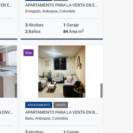
APARTAMENTO PARA LA VENTA EN ENVIGADO CAMINO VERDE
APARTAMENTO PARA LA VENTA EN ENVIGADO ALTO DE LAS FLORES
Envigado, Antioquia, Colombia
3
Alcobas
1
Garaje
2
2
Baños
84
Área m
Venta
Venta
Disp
$699.000.000
APARTAMENTO
VENTA
PENT-HOUSE PARA LA VENTA EN ENVIGADO EL SEÑORIAL
APARTAMENTO PARA LA VENTA EN BELLO CIUDAD DE LOS PUERTOS
Bello, Antioquia, Colombia
3
Alcobas
1
Garaje