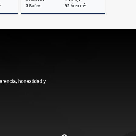
2
2
3
Baños
92
Área m
Venta
Venta
$560.000.000
arencia, honestidad y