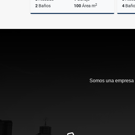
2
2
Baños
100
Área m
4
Baño
Venta
$890.000.000
Somos una empresa en