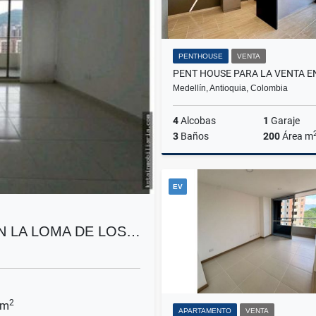
PENTHOUSE
VENTA
Medellín, Antioquia, Colombia
4
Alcobas
1
Garaje
3
Baños
200
Área m
EV
$1.250.000.000
N LA LOMA DE LOS…
2
 m
APARTAMENTO
VENTA