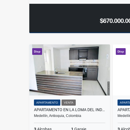
$670.000.0
Disp
Disp
APARTAMENTO
VENTA
APART
APARTAMENTO EN LA LOMA DEL INDIO
Medellín, Antioquia, Colombia
Medellí
3
Alcobas
1
Garaje
3
Alco