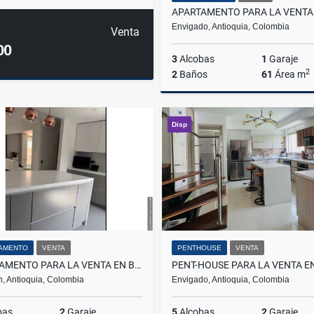
Envigado, Antioquia, Colombia
Venta
00
3
Alcobas
1
Garaje
2
2
Baños
61
Área m
Disp
$560.000.000
AMENTO
VENTA
PENTHOUSE
VENTA
APARTAMENTO PARA LA VENTA EN BELÉN LA MOTA PARTE BAJA
n, Antioquia, Colombia
Envigado, Antioquia, Colombia
bas
2
Garaje
5
Alcobas
2
Garaje