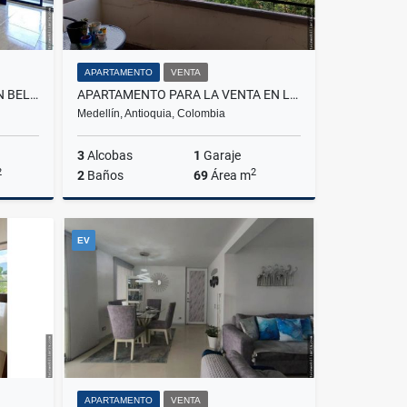
APARTAMENTO
VENTA
PENT HOUSE PARA LA VENTA EN BELÉN ROSALES
APARTAMENTO PARA LA VENTA EN LA MOTA
Medellín, Antioquia, Colombia
3
Alcobas
1
Garaje
2
2
2
Baños
69
Área m
Venta
Venta
EV
$615.000.000
APARTAMENTO
VENTA