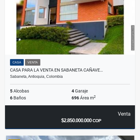
CASA
VENTA
CASA PARA LA VENTA EN SABANETA CAÑAVE…
Sabaneta, Antioquia, Colombia
5
Alcobas
4
Garaje
2
6
Baños
696
Área m
Venta
$2.850.000.000
COP