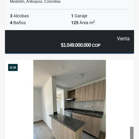
Medellín, Antioquia, Colombia
3
Alcobas
1
Garaje
2
4
Baños
125
Área m
Venta
$1.049.000.000
COP
G.M