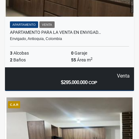
APARTAMENTO
VENTA
APARTAMENTO PARA LA VENTA EN ENVIGAD…
Envigado, Antioquia, Colombia
3
Alcobas
0
Garaje
2
2
Baños
55
Área m
Venta
$295.000.000
COP
C.A.R