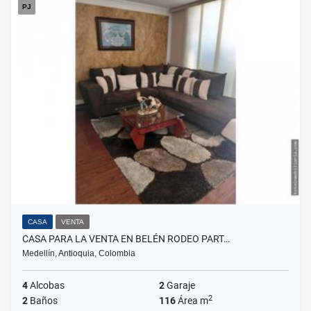
PJ
CASA
VENTA
CASA PARA LA VENTA EN BELÉN RODEO PART…
Medellín, Antioquia, Colombia
4
Alcobas
2
Garaje
2
2
Baños
116
Área m