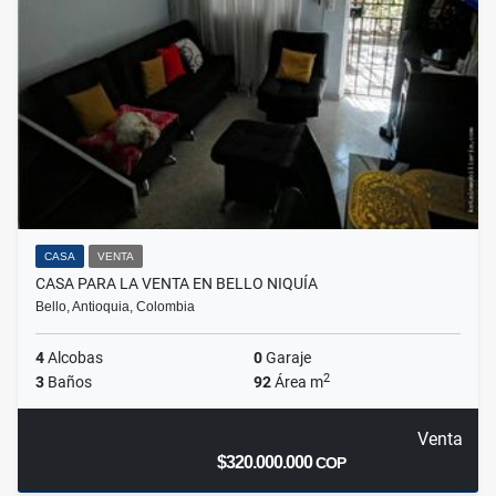
CASA
VENTA
CASA PARA LA VENTA EN BELLO NIQUÍA
Bello, Antioquia, Colombia
4
Alcobas
0
Garaje
2
3
Baños
92
Área m
Venta
$320.000.000
COP