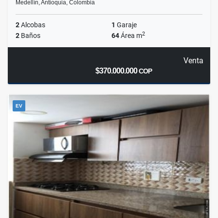
Medellín, Antioquia, Colombia
2
Alcobas
1
Garaje
2
2
Baños
64
Área m
Venta
$370.000.000
COP
EV