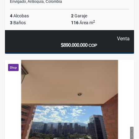
Envigado, Antioquia, Colombia
4
Alcobas
2
Garaje
2
3
Baños
116
Área m
Venta
$890.000.000
COP
Disp