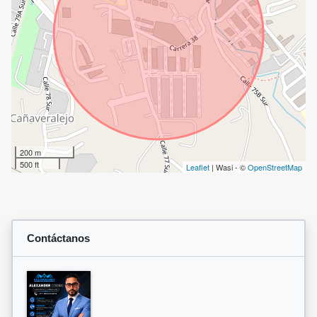
200 m
500 ft
Leaflet
| Wasi - ©
OpenStreetMap
Contáctanos