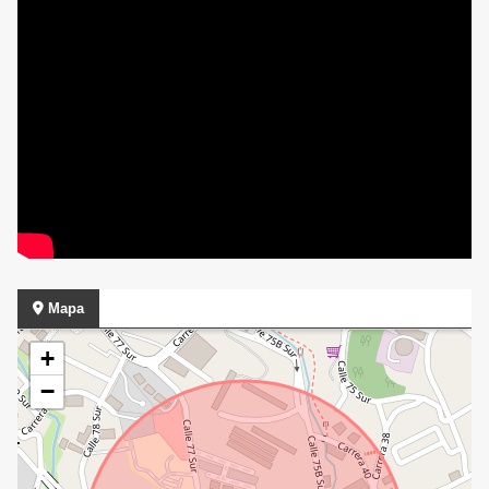
Mapa
+
−