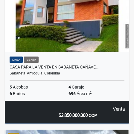
CASA
VENTA
CASA PARA LA VENTA EN SABANETA CAÑAVE…
Sabaneta, Antioquia, Colombia
5
Alcobas
4
Garaje
2
6
Baños
696
Área m
Venta
$2.850.000.000
COP