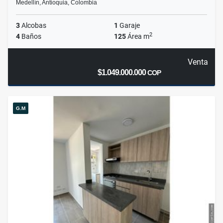
Medellín, Antioquia, Colombia
3
Alcobas
1
Garaje
2
4
Baños
125
Área m
Venta
$1.049.000.000
COP
G.M