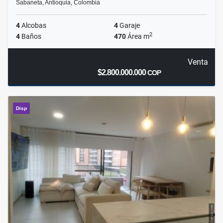
Sabaneta, Antioquia, Colombia
4
Alcobas
4
Garaje
2
4
Baños
470
Área m
Venta
$2.800.000.000
COP
Disp