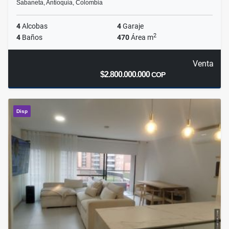
Sabaneta, Antioquia, Colombia
4
Alcobas
4
Garaje
2
4
Baños
470
Área m
Venta
$2.800.000.000
COP
Disp