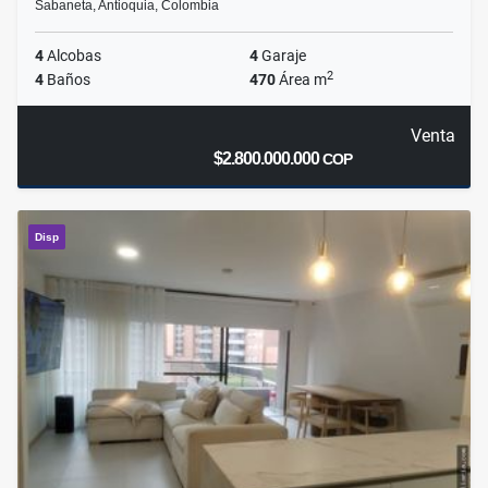
Sabaneta, Antioquia, Colombia
4
Alcobas
4
Garaje
2
4
Baños
470
Área m
Venta
$2.800.000.000
COP
Disp