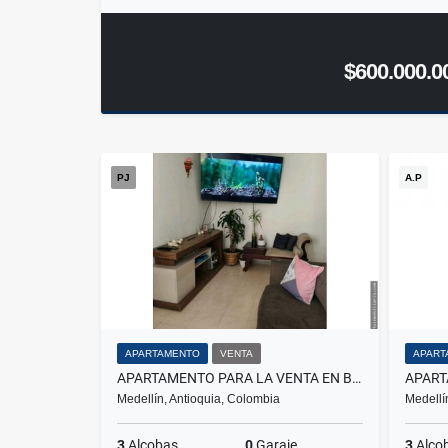
$600.000.0
PJ
A.P
APARTAMENTO
VENTA
APART
APARTAMENTO PARA LA VENTA EN BELEN RINCON
Medellín, Antioquia, Colombia
Medellí
3
Alcobas
0
Garaje
3
Alco