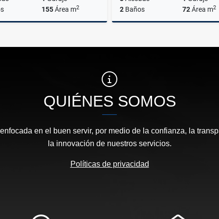
2
2
s
155
Área m
2
Baños
72
Área m
Venta
$930.000.000
$460.000.000
QUIÉNES SOMOS
focada en el buen servir, por medio de la confianza, la transp
la innovación de nuestros servicios.
Políticas de privacidad