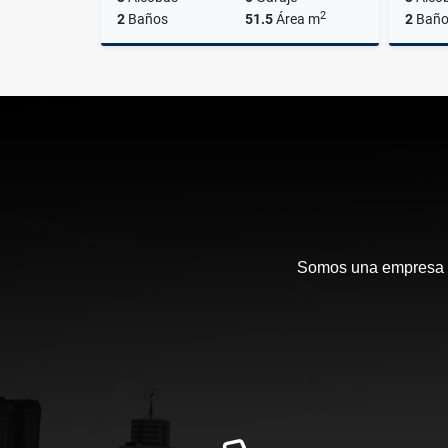
2
2
Baños
51.5
Área m
2
Baño
Venta
$335.000.000
Somos una empresa en