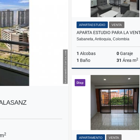
APARTAESTUDIO
VENTA
Sabaneta, Antioquia, Colombia
1
Alcobas
0
Garaje
2
1
Baño
31
Área m
Disp
$220.000.000
CALASANZ
2
 m
APARTAMENTO
VENTA