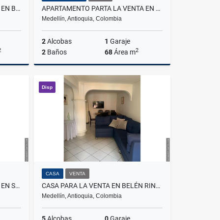
APARTAMENTO PARA LA VENTA EN BELLO CERCA AL PARQUE
APARTAMENTO PARTA LA VENTA EN LA LOMA DEL INDIO
Medellín, Antioquia, Colombia
2
Alcobas
1
Garaje
2
2
2
Baños
68
Área m
Venta
Venta
Disp
$640.000.000
CASA
VENTA
APARTAMENTO PARA LA VENTA EN SABANETA LA DOCTORA
CASA PARA LA VENTA EN BELÉN RINCÓN
Medellín, Antioquia, Colombia
5
Alcobas
0
Garaje