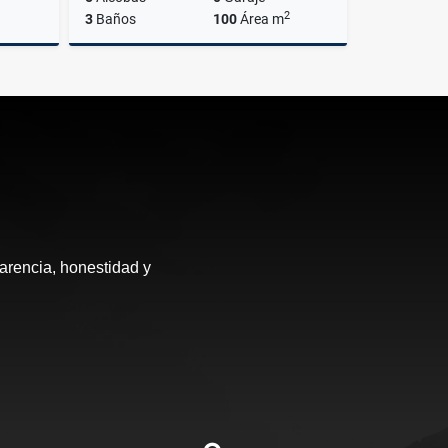
2
3
Baños
100
Área m
Venta
Venta
$290.000.000
arencia, honestidad y