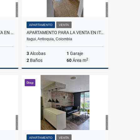
APARTAMENTO
VENTA
APARTA ESTUDIO PARA LA VENTA EN SABANETA PAN DE AZUCAR
APARTAMENTO PARA LA VENTA EN ITAGÜÍ VIVIENDAS DE SUR
Itagui, Antioquia, Colombia
3
Alcobas
1
Garaje
2
2
Baños
60
Área m
Venta
Venta
Disp
$380.000.000
APARTAMENTO
VENTA