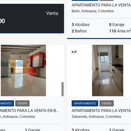
Bello, Antioquia, Colombia
Venta
00
3
Alcobas
0
Garaje
2
Baños
110
Área m
A.P
$430.000.000
AMENTO
VENTA
APARTAMENTO
VENTA
APARTAMENTO PARA LA VENTA EN BELÉN ROSALES
n, Antioquia, Colombia
Sabaneta, Antioquia, Colombia
bas
1
Garaje
3
Alcobas
1
Garaje