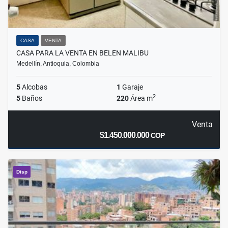
CASA
VENTA
CASA PARA LA VENTA EN BELEN MALIBU
Medellín, Antioquia, Colombia
5
Alcobas
1
Garaje
2
5
Baños
220
Área m
Venta
$1.450.000.000
COP
Disp