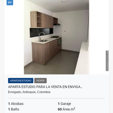
EV
APARTAESTUDIO
VENTA
APARTA ESTUDIO PARA LA VENTA EN ENVIGA…
Envigado, Antioquia, Colombia
1
Alcobas
1
Garaje
2
1
Baño
60
Área m