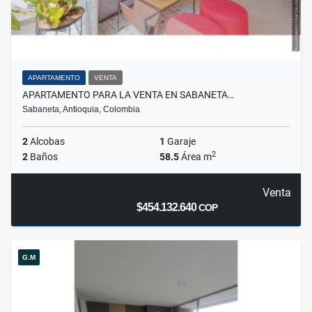
APARTAMENTO
VENTA
APARTAMENTO PARA LA VENTA EN SABANETA…
Sabaneta, Antioquia, Colombia
2
Alcobas
1
Garaje
2
2
Baños
58.5
Área m
Venta
$454.132.640
COP
G.M