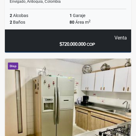
Envigado, Antioquia, Colombia
2
Alcobas
1
Garaje
2
2
Baños
80
Área m
Venta
$720.000.000
COP
Disp