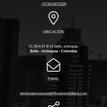
+573014873339
UBICACIÓN
CL 56 A 67 B 14 bello, antioquia.
Bello - Antioquia - Colombia
EMAIL
gerenciaempresarial@kstainmobiliaria.com