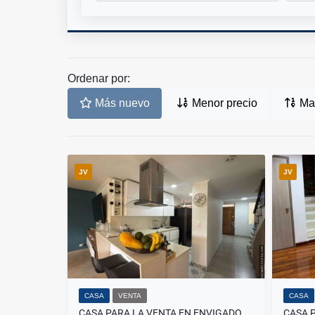
Ordenar por:
Más nuevo
Menor precio
May
JV
JV
CASA
VENTA
CASA
CASA PARA LA VENTA EN ENVIGADO TRANSVERSAL LA INTERMEDIA