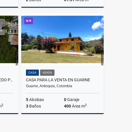
Venta
Venta
M.R
.000.000
$470.000.000
CASA
VENTA
CASA PARA LA VENTA EN ROBLEDO PARTE BAJA
CASA PARA LA VENTA EN GUARNE
Guarne, Antioquia, Colombia
5
Alcobas
0
Garaje
2
2
m
3
Baños
400
Área m
Venta
Venta
.000.000
$5.000.000.000