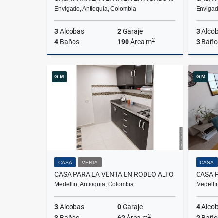
Envigado, Antioquia, Colombia
Envigad
3
Alcobas
2
Garaje
3
Alco
2
4
Baños
190
Área m
3
Baño
Venta
G.M
G.M
$1.350.000.000
CASA
VENTA
CASA
CASA PARA LA VENTA EN RODEO ALTO
Medellín, Antioquia, Colombia
Medellín
3
Alcobas
0
Garaje
4
Alco
2
3
Baños
62
Área m
2
Baño