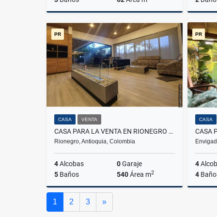
Venta
PR
PR
$420.000.000
CASA
VENTA
CASA
CASA PARA LA VENTA EN RIONEGRO LLANO GRANDE
Rionegro, Antioquia, Colombia
Envigad
4
Alcobas
0
Garaje
4
Alco
2
5
Baños
540
Área m
4
Baño
Venta
Siguiente
1
2
3
»
$5.100.000.000