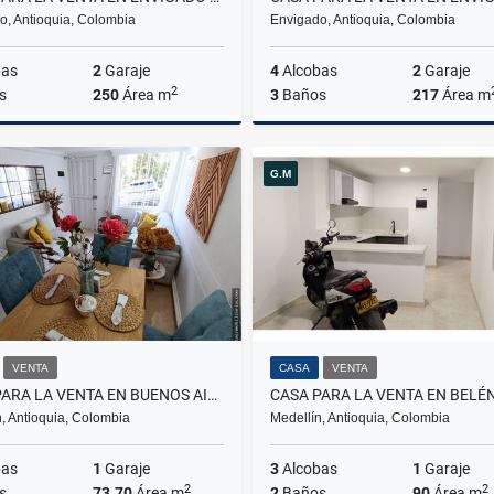
o, Antioquia, Colombia
Envigado, Antioquia, Colombia
bas
2
Garaje
4
Alcobas
2
Garaje
2
s
250
Área m
3
Baños
217
Área m
Venta
G.M
$1.330.000.000
$1.100
VENTA
CASA
VENTA
CASA PARA LA VENTA EN BUENOS AIRES
, Antioquia, Colombia
Medellín, Antioquia, Colombia
bas
1
Garaje
3
Alcobas
1
Garaje
2
2
s
73.70
Área m
2
Baños
90
Área m