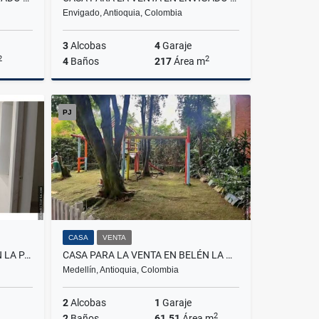
Envigado, Antioquia, Colombia
3
Alcobas
4
Garaje
2
2
4
Baños
217
Área m
Venta
Venta
PJ
.000.000
$2.350.000.000
CASA
VENTA
CASA PARA LA VENTA EN BELÉN LA PALMA
CASA PARA LA VENTA EN BELÉN LA MOTA
Medellín, Antioquia, Colombia
2
Alcobas
1
Garaje
2
2
Baños
61.51
Área m