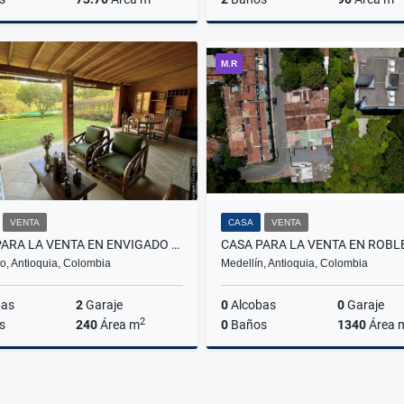
Venta
M.R
$400.000.000
$660
VENTA
CASA
VENTA
CASA PARA LA VENTA EN ENVIGADO LA SEBASTIANA
o, Antioquia, Colombia
Medellín, Antioquia, Colombia
bas
2
Garaje
0
Alcobas
0
Garaje
2
s
240
Área m
0
Baños
1340
Área 
Venta
$1.600.000.000
$2.200