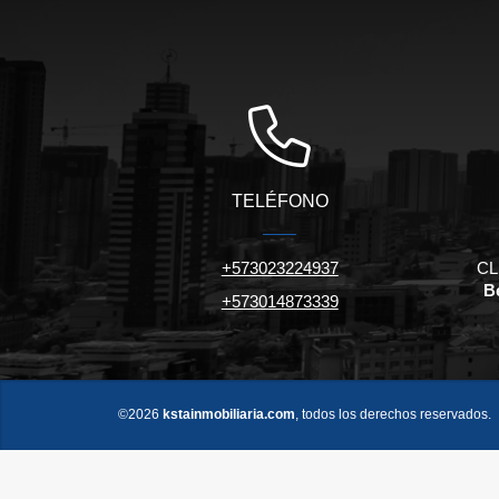
TELÉFONO
+573023224937
CL 
Be
+573014873339
©2026
kstainmobiliaria.com
, todos los derechos reservados.