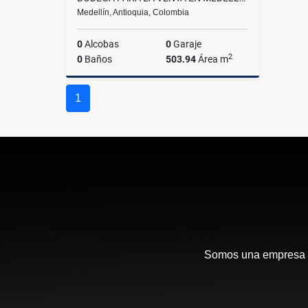
Medellín, Antioquia, Colombia
0
Alcobas
0
Garaje
2
0
Baños
503.94
Área m
Venta
1
$1.980.000.000
Somos una empresa en