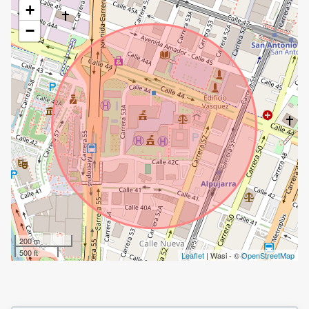
+
−
200 m
500 ft
Leaflet
| Wasi - ©
OpenStreetMap