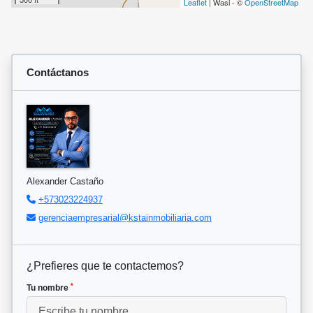
Leaflet
| Wasi - ©
OpenStreetMap
Contáctanos
Alexander Castaño
+573023224937
gerenciaempresarial@kstainmobiliaria.com
¿Prefieres que te contactemos?
*
Tu nombre