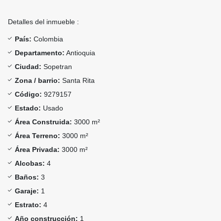
Detalles del inmueble :
País:
Colombia
Departamento:
Antioquia
Ciudad:
Sopetran
Zona / barrio:
Santa Rita
Código:
9279157
Estado:
Usado
Área Construida:
3000 m²
Área Terreno:
3000 m²
Área Privada:
3000 m²
Alcobas:
4
Baños:
3
Garaje:
1
Estrato:
4
Año construcción:
1