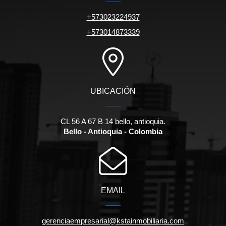
+573023224937
+573014873339
UBICACIÓN
CL 56 A 67 B 14 bello, antioquia.
Bello - Antioquia - Colombia
EMAIL
gerenciaempresarial@kstainmobiliaria.com