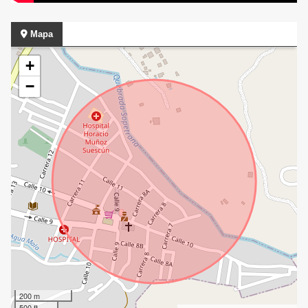
Mapa
+
−
200 m
500 ft