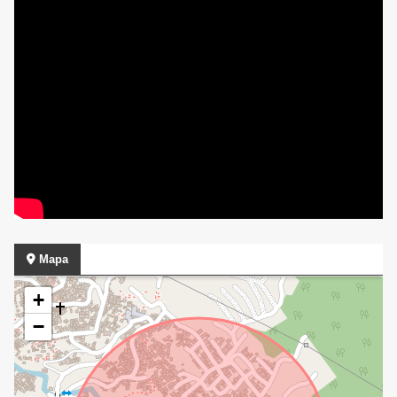
Mapa
+
−