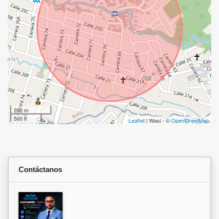
200 m
500 ft
Leaflet
| Wasi - ©
OpenStreetMap
Contáctanos