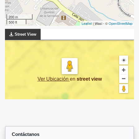
200 m
500 ft
Leaflet
| Wasi - ©
OpenStreetMap
Street View
Ver Ubicación
en
street view
Contáctanos