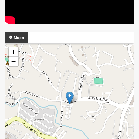
Mapa
+
−