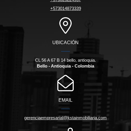
+573014873339
UBICACIÓN
CL 56 A 67 B 14 bello, antioquia.
Bello - Antioquia - Colombia
EMAIL
gerenciaempresarial@kstainmobiliaria.com