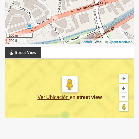
200 m
500 ft
Leaflet
| Wasi - ©
OpenStreetMap
Street View
Ver Ubicación
en
street view