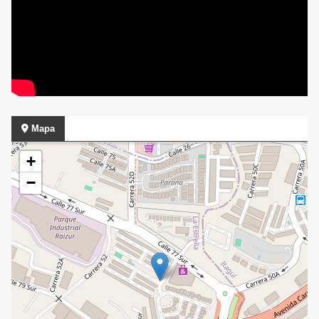
Mapa
+
−