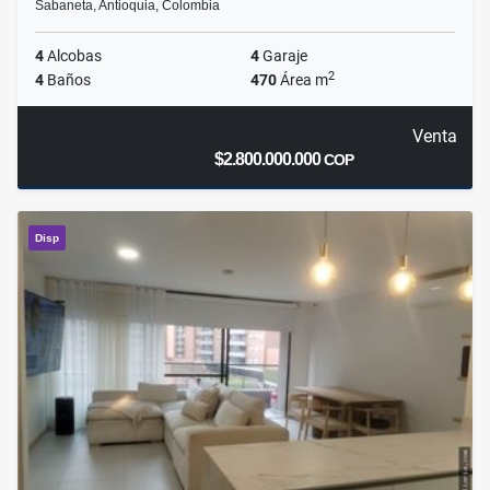
Sabaneta, Antioquia, Colombia
4
Alcobas
4
Garaje
2
4
Baños
470
Área m
Venta
$2.800.000.000
COP
Disp