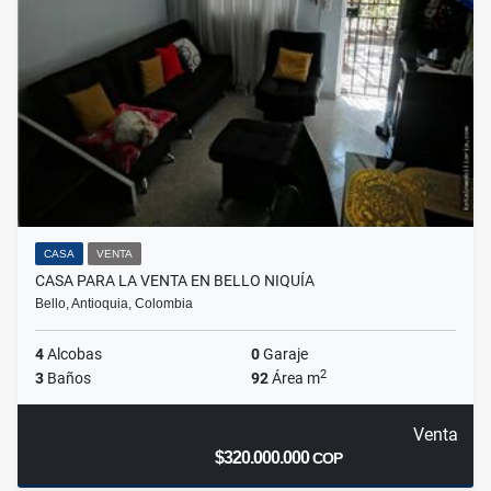
CASA
VENTA
CASA PARA LA VENTA EN BELLO NIQUÍA
Bello, Antioquia, Colombia
4
Alcobas
0
Garaje
2
3
Baños
92
Área m
Venta
$320.000.000
COP