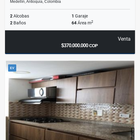
Medellín, Antioquia, Colombia
2
Alcobas
1
Garaje
2
2
Baños
64
Área m
Venta
$370.000.000
COP
EV