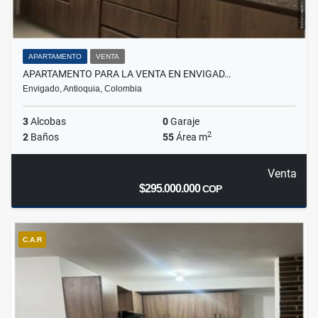
APARTAMENTO
VENTA
APARTAMENTO PARA LA VENTA EN ENVIGAD…
Envigado, Antioquia, Colombia
3
Alcobas
0
Garaje
2
2
Baños
55
Área m
Venta
$295.000.000
COP
C.A.R