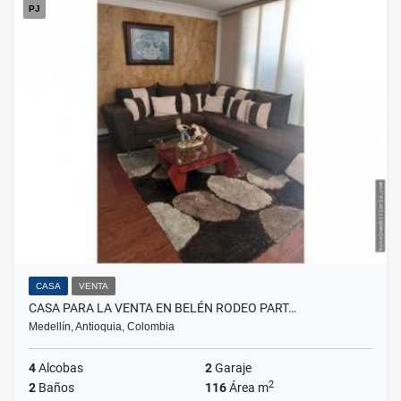
PJ
CASA
VENTA
CASA PARA LA VENTA EN BELÉN RODEO PART…
Medellín, Antioquia, Colombia
4
Alcobas
2
Garaje
2
2
Baños
116
Área m