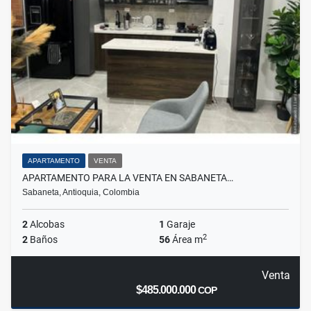
APARTAMENTO
VENTA
APARTAMENTO PARA LA VENTA EN SABANETA…
Sabaneta, Antioquia, Colombia
2
Alcobas
1
Garaje
2
2
Baños
56
Área m
Venta
$485.000.000
COP