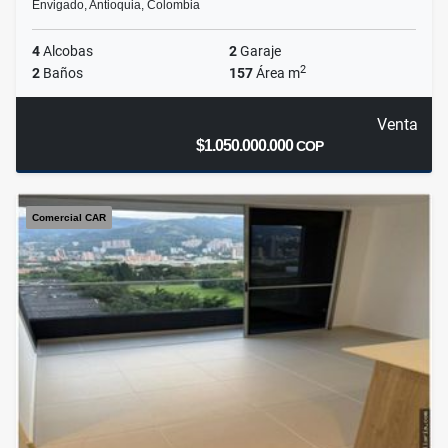
Envigado, Antioquia, Colombia
4
Alcobas
2
Garaje
2
2
Baños
157
Área m
Venta
$1.050.000.000
COP
Comercial CAR