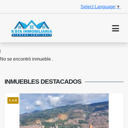
Select Language
▼
No se encontró inmueble .
INMUEBLES
DESTACADOS
C.A.R